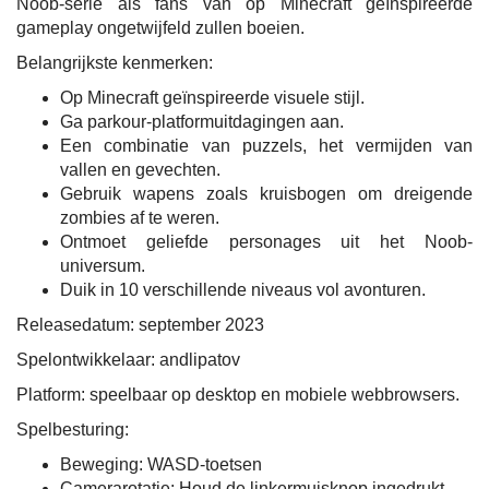
Noob-serie als fans van op Minecraft geïnspireerde
gameplay ongetwijfeld zullen boeien.
Belangrijkste kenmerken:
Op Minecraft geïnspireerde visuele stijl.
Ga parkour-platformuitdagingen aan.
Een combinatie van puzzels, het vermijden van
vallen en gevechten.
Gebruik wapens zoals kruisbogen om dreigende
zombies af te weren.
Ontmoet geliefde personages uit het Noob-
universum.
Duik in 10 verschillende niveaus vol avonturen.
Releasedatum: september 2023
Spelontwikkelaar: andlipatov
Platform: speelbaar op desktop en mobiele webbrowsers.
Spelbesturing:
Beweging: WASD-toetsen
Camerarotatie: Houd de linkermuisknop ingedrukt