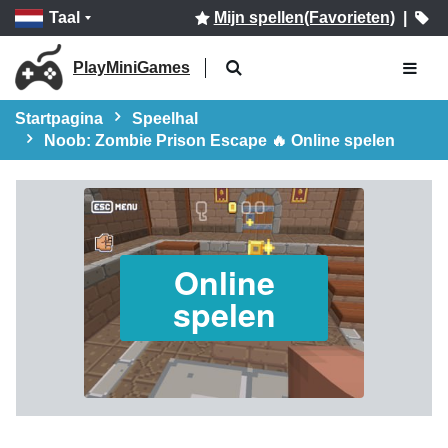
Taal
Mijn spellen(Favorieten)
|
PlayMiniGames
Startpagina
Speelhal
Noob: Zombie Prison Escape 🔥 Online spelen
Online
spelen