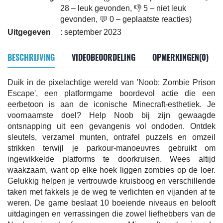
28 – leuk gevonden, 👎 5 – niet leuk
gevonden, 💬 0 – geplaatste reacties)
Uitgegeven
: september 2023
BESCHRIJVING
VIDEOBEOORDELING
OPMERKINGEN(0)
Duik in de pixelachtige wereld van 'Noob: Zombie Prison
Escape', een platformgame boordevol actie die een
eerbetoon is aan de iconische Minecraft-esthetiek. Je
voornaamste doel? Help Noob bij zijn gewaagde
ontsnapping uit een gevangenis vol ondoden. Ontdek
sleutels, verzamel munten, ontrafel puzzels en omzeil
strikken terwijl je parkour-manoeuvres gebruikt om
ingewikkelde platforms te doorkruisen. Wees altijd
waakzaam, want op elke hoek liggen zombies op de loer.
Gelukkig helpen je vertrouwde kruisboog en verschillende
taken met fakkels je de weg te verlichten en vijanden af te
weren. De game beslaat 10 boeiende niveaus en belooft
uitdagingen en verrassingen die zowel liefhebbers van de