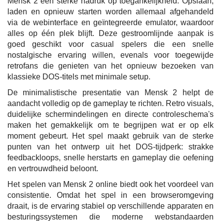
Mensk 2 een sterke nadruk op toegankelijkheid. Opslaan,
laden en opnieuw starten worden allemaal afgehandeld
via de webinterface en geïntegreerde emulator, waardoor
alles op één plek blijft. Deze gestroomlijnde aanpak is
goed geschikt voor casual spelers die een snelle
nostalgische ervaring willen, evenals voor toegewijde
retrofans die genieten van het opnieuw bezoeken van
klassieke DOS-titels met minimale setup.
De minimalistische presentatie van Mensk 2 helpt de
aandacht volledig op de gameplay te richten. Retro visuals,
duidelijke schermindelingen en directe controleschema's
maken het gemakkelijk om te begrijpen wat er op elk
moment gebeurt. Het spel maakt gebruik van de sterke
punten van het ontwerp uit het DOS-tijdperk: strakke
feedbackloops, snelle herstarts en gameplay die oefening
en vertrouwdheid beloont.
Het spelen van Mensk 2 online biedt ook het voordeel van
consistentie. Omdat het spel in een browseromgeving
draait, is de ervaring stabiel op verschillende apparaten en
besturingssystemen die moderne webstandaarden