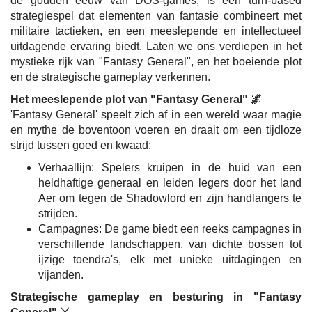
de gouden eeuw van DOS-games, is een turn-based
strategiespel dat elementen van fantasie combineert met
militaire tactieken, en een meeslepende en intellectueel
uitdagende ervaring biedt. Laten we ons verdiepen in het
mystieke rijk van "Fantasy General", en het boeiende plot
en de strategische gameplay verkennen.
Het meeslepende plot van "Fantasy General" 🌌
'Fantasy General' speelt zich af in een wereld waar magie
en mythe de boventoon voeren en draait om een tijdloze
strijd tussen goed en kwaad:
Verhaallijn: Spelers kruipen in de huid van een
heldhaftige generaal en leiden legers door het land
Aer om tegen de Shadowlord en zijn handlangers te
strijden.
Campagnes: De game biedt een reeks campagnes in
verschillende landschappen, van dichte bossen tot
ijzige toendra's, elk met unieke uitdagingen en
vijanden.
Strategische gameplay en besturing in "Fantasy