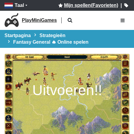
Taal
Mijn spellen(Favorieten)
|
PlayMiniGames
Startpagina
Strategieën
Fantasy General 🔥 Online spelen
Uitvoeren!!