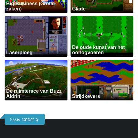
Big Business (Grote
zaken)
Glade
De oude kunst van het
Laserploeg
oorlogvoeren
De ruimterace van Buzz
Aldrin
Strijdkevers
Neem contact op