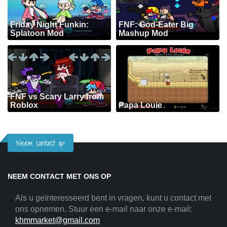
Friday Night Funkin:
FNF: God-Eater Big
Splatoon Mod
Mashup Mod
FNF vs Scary Larry from
Roblox
Papa Louie
Neem contact op
NEEM CONTACT MET ONS OP
Als u geïnteresseerd bent in vragen, kunt u contact met
ons opnemen. Stuur een e-mail naar onze e-mail:
khmmarket@gmail.com