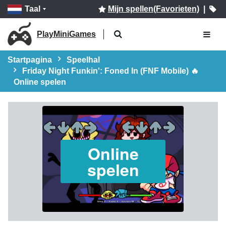
Taal
Mijn spellen(Favorieten)
|
PlayMiniGames
Startpagina
Speelhal
Friday Night Funkin': Foned In (FNF Mobile) 🔥
Online spelen
Online
spelen