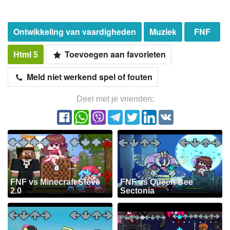
Ontwikkeling van vaardigheden
Muziek
FNF
Html 5
Toevoegen aan favorieten
Meld niet werkend spel of fouten
Deel met je vrienden:
FNF vs Minecraft Steve
FNF vs Queen Bee
2.0
Sectonia