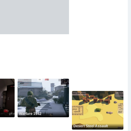
Warfare 1942
Desert Steel Assault