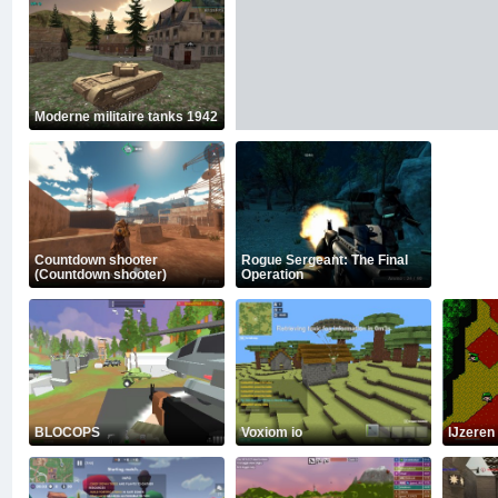
Moderne militaire tanks 1942
Countdown shooter
Rogue Sergeant: The Final
(Countdown shooter)
Operation
BLOCOPS
Voxiom io
IJzeren