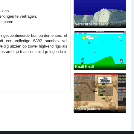
 klap.
erkingen te vertragen.
e sparen.
Verschroeide aarde
van gecoördineerde bombardementen, of
iedt een volledige WW2 sandbox vol
eldig uitzien op zowel high-end rigs als
verzamel je team en snijd je legende in
Knal! Knal!
Stalen panters