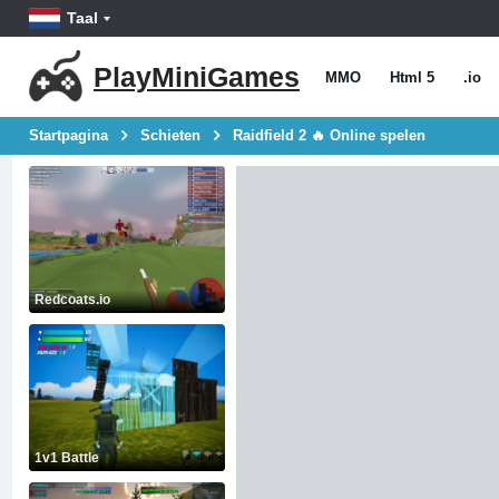
Taal
PlayMiniGames
MMO
Html 5
.io
Startpagina
Schieten
Raidfield 2 🔥 Online spelen
Redcoats.io
1v1 Battle