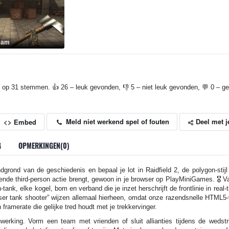
eam
 op 31 stemmen. 👍 26 – leuk gevonden, 👎 5 – niet leuk gevonden, 💬 0 – gep
Deel met j
Meld niet werkend spel of fouten
<> Embed
G
OPMERKINGEN(0)
grond van de geschiedenis en bepaal je lot in Raidfield 2, de polygon-sti
nde third-person actie brengt, gewoon in je browser op PlayMiniGames. 🎖️ V
nk, elke kogel, bom en verband die je inzet herschrijft de frontlinie in real
ser tank shooter” wijzen allemaal hierheen, omdat onze razendsnelle HTML5
framerate die gelijke tred houdt met je trekkervinger.
werking. Vorm een team met vrienden of sluit allianties tijdens de wedstri