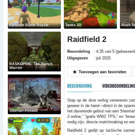
Fortzone Battle Royale
Tanks 3D
Rush T
Raidfield 2
Beoordeling
: 4,35 van 5 (gebaseerd
Uitgegeven
: juli 2025
RASKOPNIK: The Trench
Warrior
Toevoegen aan favorieten
BESCHRIJVING
VIDEOBEOORDELIN
Stap op de door oorlog verwoeste zand
geweer in de hand—direct in de spanne
Siberian Assault
het daverende gebrul van een Sherman-ta
2 online,” “gratis WW2 TPS,” en “brow
nodig zijn, directe matchmaking en een 
Raidfield 2 gedijt op tactische samen