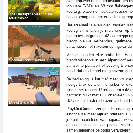
pantserduwen en luchtaanvallen om riv
robuuste T-34's en 88 mm flakwagens—
voertuig, wapen en soldatenklasse heef
The Undisputables Online
bepantsering en slanker bedieningsopper
Multiplayer
Het arsenaal is even diep: zestien 
veertig skins laten je marcheren op 
prestaties ontgrendelt 42 opschepperig
brengt nieuwe verbanden, getimed
parachuteren of raketten op ingekuilde
Missies houden elke sortie fris. Een 
brandstofdepots in een Alpenkloof vero
Shooter Commandos 2
pantser te plaatsen of beveilig Bron
houdt dat eindscorebord glanzend goud
De bediening is intuïtief maar vol di
nodig? Druk op C om te hurken of over 
tijdens het rennen. Plant een mijn (M) 
halftrack duikt met E. Console-stijl h
HUD die instincten de overhand laat h
Brawl Stars 3D
PlayMiniGames verfijnt de ervaring m
lunchpauze maar vijftien minuten is. 
je kunt moeiteloos van apparaat wisse
optionele chat in de pagina snelle 
samenhangende pelotons veranderen.