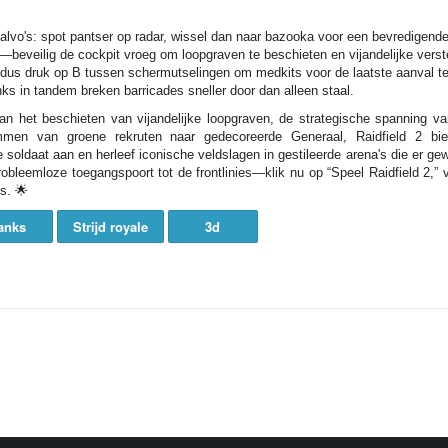
alvo's: spot pantser op radar, wissel dan naar bazooka voor een bevredigende
en—beveilig de cockpit vroeg om loopgraven te beschieten en vijandelijke verst
, dus druk op B tussen schermutselingen om medkits voor de laatste aanval t
s in tandem breken barricades sneller door dan alleen staal.
van het beschieten van vijandelijke loopgraven, de strategische spanning 
men van groene rekruten naar gedecoreerde Generaal, Raidfield 2 b
 soldaat aan en herleef iconische veldslagen in gestileerde arena's die er gew
bleemloze toegangspoort tot de frontlinies—klik nu op “Speel Raidfield 2,” 
s. 🌟
anks
Strijd royale
3d