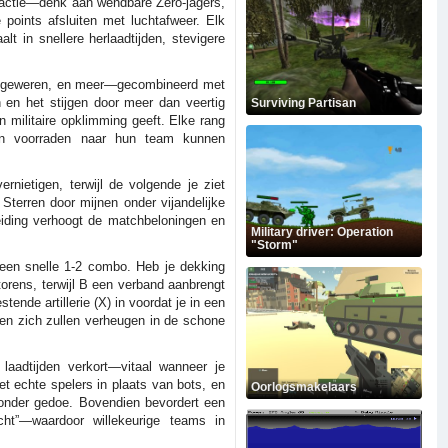
 factie—denk aan wendbare Zero-jagers,
points afsluiten met luchtafweer. Elk
lt in snellere herlaadtijden, stevigere
8k geweren, en meer—gecombineerd met
 en het stijgen door meer dan veertig
Surviving Partisan
n militaire opklimming geeft. Elke rang
en voorraden naar hun team kunnen
rnietigen, terwijl de volgende je ziet
 Sterren door mijnen onder vijandelijke
eiding verhoogt de matchbeloningen en
Military driver: Operation
"Storm"
t een snelle 1-2 combo. Heb je dekking
torens, terwijl B een verband aanbrengt
ende artillerie (X) in voordat je in een
anen zich zullen verheugen in de schone
 laadtijden verkort—vitaal wanneer je
t echte spelers in plaats van bots, en
Oorlogsmakelaars
 zonder gedoe. Bovendien bevordert een
ocht”—waardoor willekeurige teams in