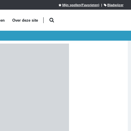
Mijn spellen(Favorieten)
|
Bladwijzer
len
Over deze site