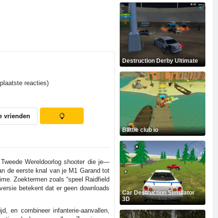
Destruction Derby Ultimate
laatste reacties)
e vrienden
Battle club io
jl Tweede Wereldoorlog shooter die je—
an de eerste knal van je M1 Garand tot
-time. Zoektermen zoals “speel Raidfield
-versie betekent dat er geen downloads
Car Destruction Simulator
3D
jd, en combineer infanterie-aanvallen,