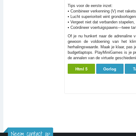
Tips voor de eerste inzet:
• Combineer verkenning (V) met rakets
• Lucht superioriteit wint grondoorlog
• Vergeet niet dat verbanden stapelen
• Coördineer voertuigspawns—twee tank
Of je nu hunkert naar de adrenaline 
gewoon de voldoening van het klim
herhalingswaarde. Maak je klaar, pas je
budgetlaptops. PlayMiniGames is je pro
de annalen van de virtuele geschiedeni
Html 5
Oorlog
T
Neem contact op