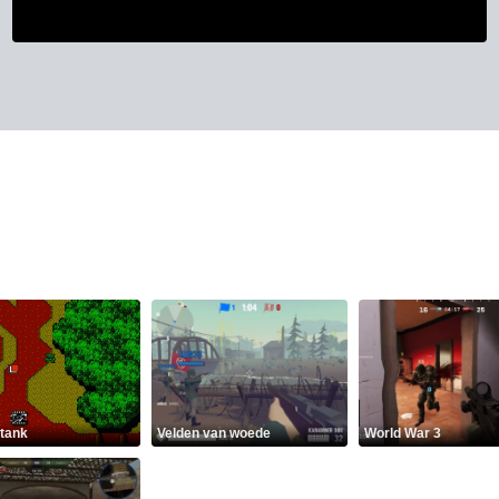
 tank
Velden van woede
World War 3