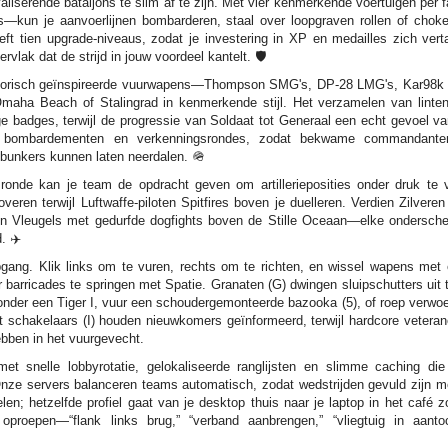
aliserende bataljons te slim af te zijn. Met vier kenmerkende voertuigen per
kun je aanvoerlijnen bombarderen, staal over loopgraven rollen of choke 
t tien upgrade-niveaus, zodat je investering in XP en medailles zich vertaa
vlak dat de strijd in jouw voordeel kantelt. 🛡️
historisch geïnspireerde vuurwapens—Thompson SMG's, DP-28 LMG's, Kar9
Omaha Beach of Stalingrad in kenmerkende stijl. Het verzamelen van linten
e badges, terwijl de progressie van Soldaat tot Generaal een echt gevoel va
e bombardementen en verkenningsrondes, zodat bekwame commandant
 bunkers kunnen laten neerdalen. 🪖
ronde kan je team de opdracht geven om artillerieposities onder druk te ve
veren terwijl Luftwaffe-piloten Spitfires boven je duelleren. Verdien Zilveren
zen Vleugels met gedurfde dogfights boven de Stille Oceaan—elke ondersch
. ✈️
epgang. Klik links om te vuren, rechts om te richten, en wissel wapens me
barricades te springen met Spatie. Granaten (G) dwingen sluipschutters uit 
onder een Tiger I, vuur een schoudergemonteerde bazooka (5), of roep verwoest
int schakelaars (I) houden nieuwkomers geïnformeerd, terwijl hardcore veter
ebben in het vuurgevecht.
et snelle lobbyrotatie, gelokaliseerde ranglijsten en slimme caching die
Onze servers balanceren teams automatisch, zodat wedstrijden gevuld zijn me
len; hetzelfde profiel gaat van je desktop thuis naar je laptop in het café
oproepen—“flank links brug,” “verband aanbrengen,” “vliegtuig in aant