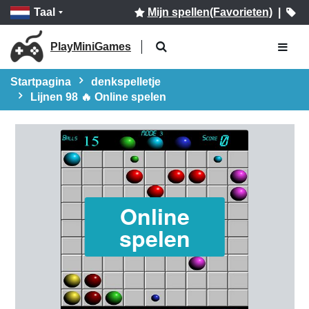
Taal
Mijn spellen(Favorieten)
|
PlayMiniGames
Startpagina
denkspelletje
Lijnen 98 🔥 Online spelen
Online
spelen