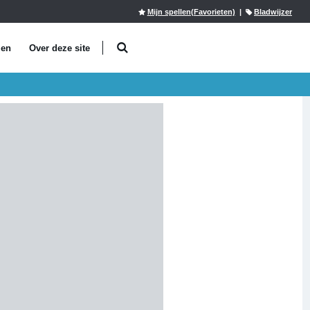
Mijn spellen(Favorieten)
|
Bladwijzer
len
Over deze site