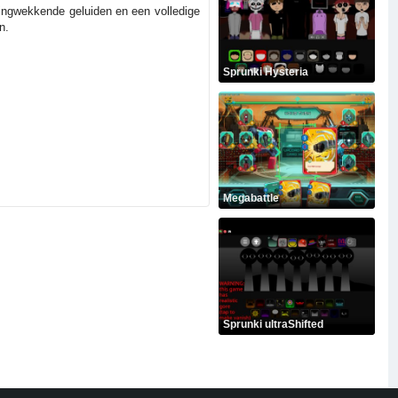
eringwekkende geluiden en een volledige
n.
Sprunki Hysteria
Megabattle
Sprunki ultraShifted