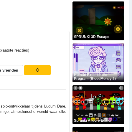
SPRUNKI 3D Escape
laatste reacties)
e vrienden
Human Expenditure
Program (BloodMoney 2)
 solo-ontwikkelaar tijdens Ludum Dare.
mmige, atmosferische wereld waar elke
Sprunki Allgore Edition