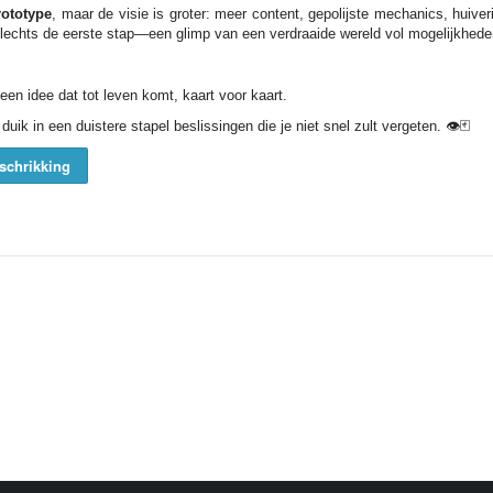
rototype
, maar de visie is groter: meer content, gepolijste mechanics, huiv
lechts de eerste stap—een glimp van een verdraaide wereld vol mogelijkhede
 een idee dat tot leven komt, kaart voor kaart.
k in een duistere stapel beslissingen die je niet snel zult vergeten. 👁️🃏
schrikking