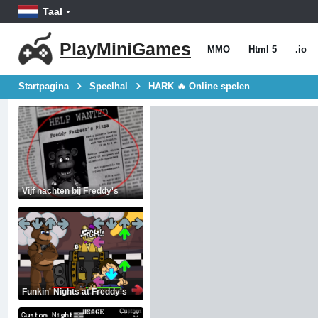
Taal
PlayMiniGames
MMO
Html 5
.io
Startpagina
Speelhal
HARK 🔥 Online spelen
Vijf nachten bij Freddy's
Funkin' Nights at Freddy's