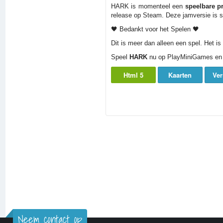
HARK is momenteel een
speelbare p
release op Steam. Deze jamversie is s
🖤 Bedankt voor het Spelen 🖤
Dit is meer dan alleen een spel. Het is
Speel
HARK
nu op PlayMiniGames en dui
Html 5
Kaarten
Ver
Neem contact op