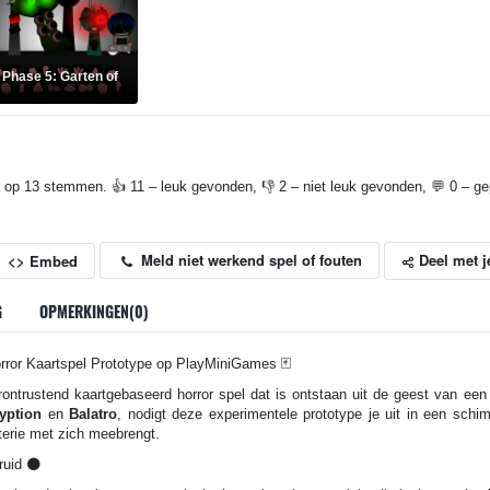
 Phase 5: Garten of
 op 13 stemmen. 👍 11 – leuk gevonden, 👎 2 – niet leuk gevonden, 💬 0 – gep
Deel met j
Meld niet werkend spel of fouten
<> Embed
G
OPMERKINGEN(0)
rror Kaartspel Prototype op PlayMiniGames 🃏
ontrustend kaartgebaseerd horror spel dat is ontstaan uit de geest van een
yption
en
Balatro
, nodigt deze experimentele prototype je uit in een schi
sterie met zich meebrengt.
ruid 🌑