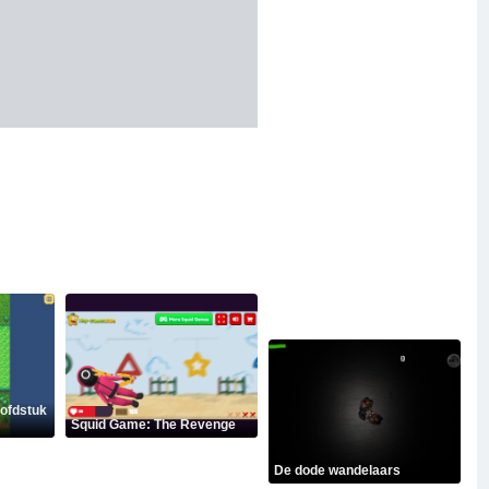
ofdstuk
Squid Game: The Revenge
De dode wandelaars