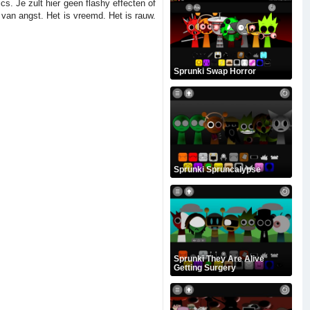
s. Je zult hier geen flashy effecten of
van angst. Het is vreemd. Het is rauw.
Sprunki Swap Horror
Sprunki Spruncalypse
Sprunki They Are Alive
Getting Surgery