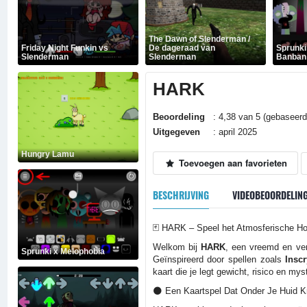
The Dawn of Slenderman /
Friday Night Funkin vs
De dageraad van
Sprunki
Slenderman
Slenderman
Banban
HARK
Beoordeling
: 4,38 van 5 (gebaseerd
Uitgegeven
: april 2025
Hungry Lamu
Toevoegen aan favorieten
BESCHRIJVING
VIDEOBEOORDELIN
🃏 HARK – Speel het Atmosferische Ho
Welkom bij
HARK
, een vreemd en ver
Sprunki x Melophobia
Geïnspireerd door spellen zoals
Inscr
kaart die je legt gewicht, risico en my
🌑 Een Kaartspel Dat Onder Je Huid K