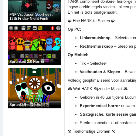
HARK combineert donkere, horror-geïnsp
ingewikkelde regels vinden—alleen pur
En het is trots onafgemaakt.
FNF Vs. Jason Voorhees:
13th Friday Night Funk
🧩 Hoe HARK te Spelen 🧩
Op PC:
Linkermuisknop
– Selecteer ee
Rechtermuisknop
– Sleep en pl
Op Mobiel:
Sprunked 2.0 Horror
Tik
– Selecteer
Vasthouden & Slepen
– Beweeg
Volledig geoptimaliseerd voor aanraki
🎮 Wat HARK Bijzonder Maakt 🎮
Geboren in 48 uur tijdens Ludu
Sprunki But Doors
Experimenteel horror
ontwerp 
Strategische, korte sessie ga
Sterke inspiratie uit atmosferis
🛠️ Toekomstige Dromen 🛠️