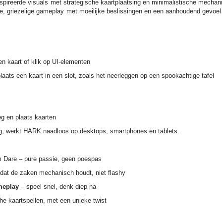
ireerde visuals met strategische kaartplaatsing en minimalistische mechanic
e, griezelige gameplay met moeilijke beslissingen en een aanhoudend gevoel 
n kaart of klik op UI-elementen
aats een kaart in een slot, zoals het neerleggen op een spookachtige tafel
 en plaats kaarten
ng, werkt HARK naadloos op desktops, smartphones en tablets.
m Dare – pure passie, geen poespas
dat de zaken mechanisch houdt, niet flashy
meplay
– speel snel, denk diep na
che kaartspellen, met een unieke twist