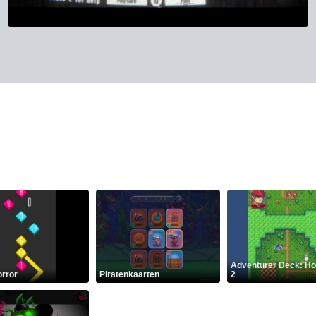
Adventurer Deck: Ho
orror
Piratenkaarten
2