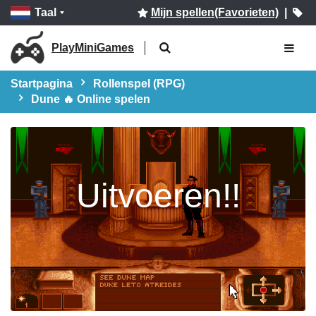
Taal
Mijn spellen(Favorieten)
|
PlayMiniGames
Startpagina
Rollenspel (RPG)
Dune 🔥 Online spelen
Uitvoeren!!