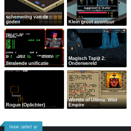
schemering van de
goden
Klein groot avontuur
Magisch Tapijt 2:
Stralende unificatie
Onderwereld
Worlds of Ultima: Wild
Rogue (Oplichter)
Empire
Neem contact op