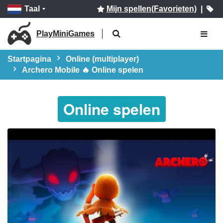
Taal
Mijn spellen(Favorieten)
|
PlayMiniGames
Startpagina
Online (multiplayer)
Archero Mobile 🔥 Online spelen
Online spelen