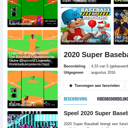
Super Honkbal
CPL-toe
R.B.I Baseball
FNF Day
Honkbal voor clowns
FNAF Se
2020 Super Baseba
Legends of the Diamond:
The Baseball Championship
Game (Diamond Legends:
Honkbalkampioenschap)
Beoordeling
: 4,33 van 5 (gebaseerd
Uitgegeven
: augustus 2016
Toevoegen aan favorieten
BESCHRIJVING
VIDEOBEOORDELIN
R.B.I Baseball 3
Speel 2020 Super Baseb
2020 Super Baseball brengt een futur