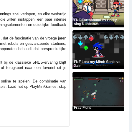
nnings snel verlopen, en elke wedstrijd
ie willen instappen, een paar intense
FNF Earthbound vs Porky
sing Konbanwa
ieningselementen en duidelijke feedback
 dat de fascinatie van de vroege jaren
t met robots en geavanceerde stadions,
apparaten behoudt dat oorspronkelijke
FNF Lost my Mind: Sonic vs
bij de klassieke SNES-ervaring blijft
Xain
of terugkeert naar een favoriet uit je
online te spelen. De combinatie van
titels. Laad het op PlayMiniGames, stap
Fray Fight