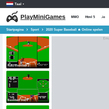
Taal
PlayMiniGames
MMO
Html 5
.io
Startpagina
Sport
2020 Super Baseball 🔥 Online spelen
Emu
R.B.I Baseball 2
Baseball Stars