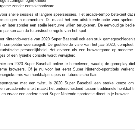
 hoge scoringsmogelijkheden
sergame zonder consolehardware
oor snelle sessies of langere speelsessies. Het arcade-tempo betekent dat i
melingen in momentum. Dit maakt het een uitstekende optie voor spelers d
n en later zonder een steile leercurve willen terugkeren. De eenvoudige bed
e passen aan de futuristische regels van het spel.
uper Nintendo-versie van 2020 Super Baseball ook een stuk gamegeschiedenis,
ech competitie weerspiegelt. De gestileerde visie van het jaar 2020, complee
futuristische persoonlijkheid. Het ervaren als een browsergame op moderne 
ges of een fysieke console wordt verwijderd.
er om 2020 Super Baseball online te herbeleven, waarbij de gameplay dicht 
derne browsers. Of je nu voor het eerst Super Nintendo-sporttitels verkent 
energieke mix van honkbalprincipes en futuristische flair.
 sportgame met een twist, is 2020 Super Baseball een sterke keuze om 
g en arcade-intensiteit maakt het onderscheidend tussen traditionele honkbal 
 en ervaar een andere soort Super Nintendo sportactie direct in je browser.