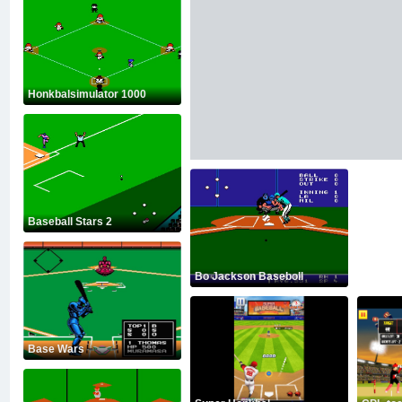
Honkbalsimulator 1000
Baseball Stars 2
Bo Jackson Baseboll
Base Wars