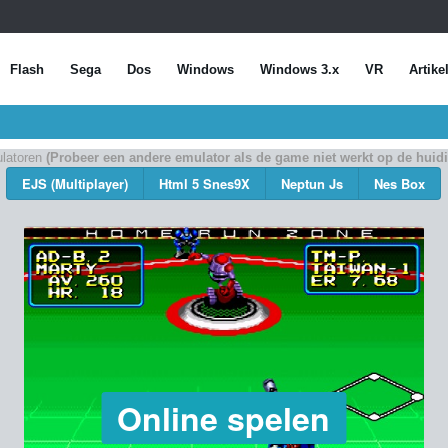
Flash
Sega
Dos
Windows
Windows 3.x
VR
Artike
latoren
(Probeer een andere emulator als de game niet werkt op de huid
EJS (Multiplayer)
Html 5 Snes9X
Neptun Js
Nes Box
Online spelen