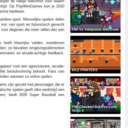
alspel de nabije toekomst voor waarin
 strijd. Op PlayMiniGames kun je 2020
extra hardware.
airdere sport. Menselijke spelers delen
 mix van sport en futuristisch gevecht
s voor degenen die meer willen dan een
FNF Vs Yokipostor Mini Cone
 heeft kleurrijke velden, overdreven
ronden; ze bevatten omgevingselementen
animaties en arcade-achtige feedback,
angepast voor een agressievere, arcade-
IDLE PRINTERS
urfde besluitvorming beloont. Fans van
inden wanneer ze online spelen.
Teams zijn gevuld met personages die er
tische spelen geeft elke wedstrijd een
form, biedt 2020 Super Baseball een
FNF Checked But Everyone
Sings it