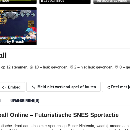
rnooi
Baseball Bros
Yeti Sports 1: Pingu 
care Deathtrap vs
curity Breach
ll
 op 12 stemmen. 👍 10 – leuk gevonden, 👎 2 – niet leuk gevonden, 💬 0 – gep
Deel met j
Meld niet werkend spel of fouten
<> Embed
G
OPMERKINGEN(0)
all Online – Futuristische SNES Sportactie
istische draai aan klassieke sporten op Super Nintendo, waarbij arcade-ach