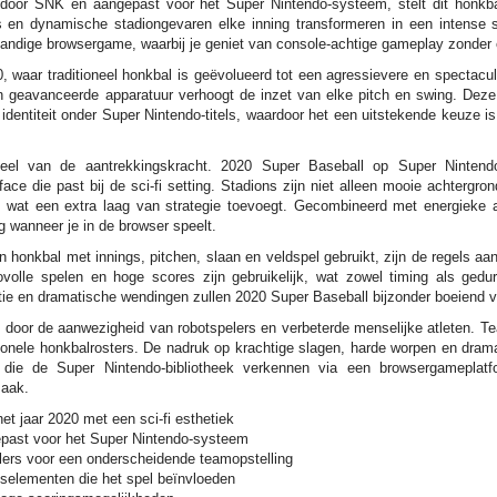
 door SNK en aangepast voor het Super Nintendo-systeem, stelt dit honkb
ers en dynamische stadiongevaren elke inning transformeren in een intense
handige browsergame, waarbij je geniet van console-achtige gameplay zonder 
20, waar traditioneel honkbal is geëvolueerd tot een agressievere en spectacul
en geavanceerde apparatuur verhoogt de inzet van elke pitch en swing. Deze
identiteit onder Super Nintendo-titels, waardoor het een uitstekende keuze i
deel van de aantrekkingskracht. 2020 Super Baseball op Super Nintendo
face die past bij de sci-fi setting. Stadions zijn niet alleen mooie achterg
, wat een extra laag van strategie toevoegt. Gecombineerd met energieke 
ng wanneer je in de browser speelt.
 honkbal met innings, pitchen, slaan en veldspel gebruikt, zijn de regels a
covolle spelen en hoge scores zijn gebruikelijk, wat zowel timing als ged
tie en dramatische wendingen zullen 2020 Super Baseball bijzonder boeiend v
kt door de aanwezigheid van robotspelers en verbeterde menselijke atleten. 
tionele honkbalrosters. De nadruk op krachtige slagen, harde worpen en drama
 die de Super Nintendo-bibliotheek verkennen via een browsergameplat
maak.
het jaar 2020 met een sci-fi esthetiek
past voor het Super Nintendo-systeem
lers voor een onderscheidende teamopstelling
gselementen die het spel beïnvloeden