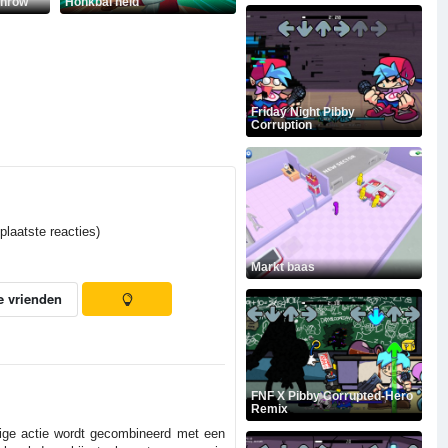
Throw
Honkbal held
Friday Night Pibby
Corruption
laatste reacties)
Markt baas
e vrienden
FNF X Pibby Corrupted-Hero
Remix
tige actie wordt gecombineerd met een