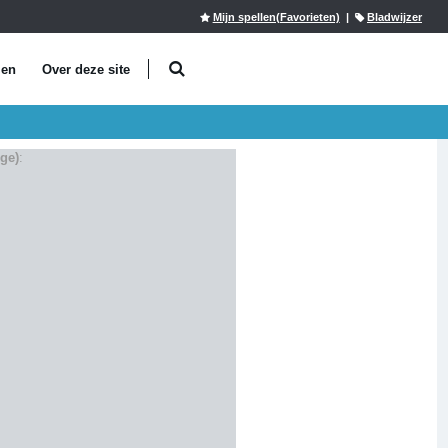
Mijn spellen(Favorieten)
|
Bladwijzer
len
Over deze site
ige)
: