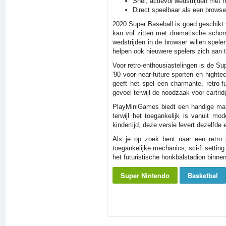
Snel, actievol wedstrijden met
Direct speelbaar als een brow
2020 Super Baseball is goed geschikt v
kan vol zitten met dramatische schom
wedstrijden in de browser willen spele
helpen ook nieuwere spelers zich aan t
Voor retro-enthousiastelingen is de S
'90 voor near-future sporten en hight
geeft het spel een charmante, retro-
gevoel terwijl de noodzaak voor cartrid
PlayMiniGames biedt een handige mani
terwijl het toegankelijk is vanuit mo
kindertijd, deze versie levert dezelfde 
Als je op zoek bent naar een retro
toegankelijke mechanics, sci-fi settin
het futuristische honkbalstadion binnen
Super Nintendo
Basketbal