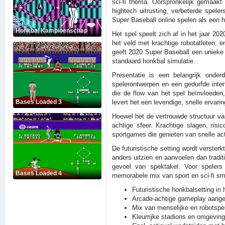
sci-fi thema. Oorspronkelijk gemaakt
hightech uitrusting, verbeterde spel
Super Baseball online spelen als een 
Honkbal Kampioenschap
Het spel speelt zich af in het jaar 20
het veld met krachtige robotatleten, 
geeft 2020 Super Baseball een unieke 
standaard honkbal simulatie.
Presentatie is een belangrijk onder
spelerontwerpen en een gedurfde inter
die de flow van het spel beïnvloeden
levert het een levendige, snelle ervari
Bases Loaded 3
Hoewel het de vertrouwde structuur van
achtige sfeer. Krachtige slagen, risi
sportgames die genieten van snelle ac
De futuristische setting wordt verster
anders uitzien en aanvoelen dan tradi
gevoel van spektakel. Voor spelers
Bases Loaded 4
memorabele mix van sport en sci-fi s
Futuristische honkbalsetting in 
Arcade-achtige gameplay aange
Mix van menselijke en robotspe
Kleurrijke stadions en omgevin