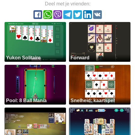
Deel met je vrienden:
Yukon Solitaire
Forward
Pool: 8 Ball Mania
Snelheid: kaartspel