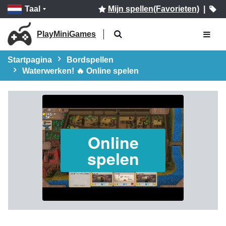
Taal
Mijn spellen(Favorieten)
|
PlayMiniGames
Startpagina
Bordspellen
Waterwerken! 🔥 Online spelen
Online
spelen