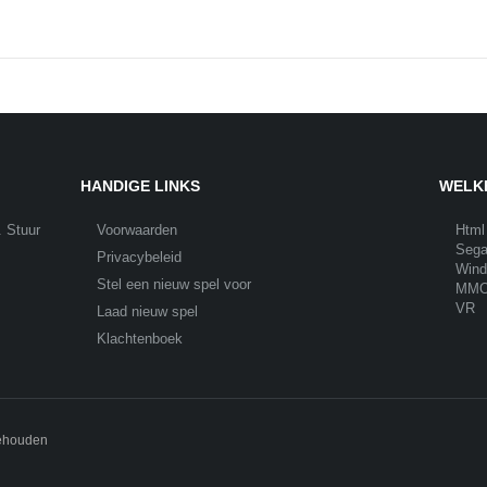
HANDIGE LINKS
WELKE
. Stuur
Voorwaarden
Html
Seg
Privacybeleid
Win
Stel een nieuw spel voor
MM
VR
Laad nieuw spel
Klachtenboek
behouden