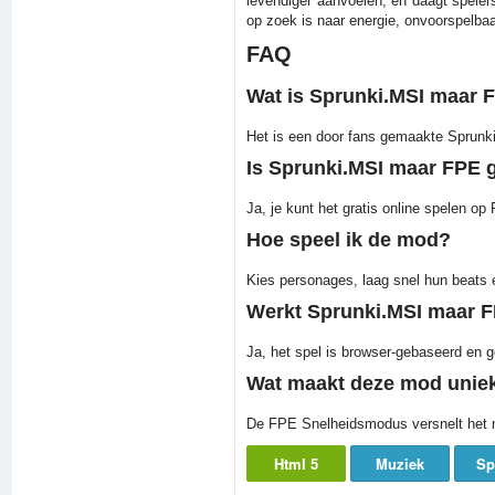
levendiger aanvoelen, en daagt speler
op zoek is naar energie, onvoorspelbaa
FAQ
Wat is Sprunki.MSI maar 
Het is een door fans gemaakte Sprunki
Is Sprunki.MSI maar FPE g
Ja, je kunt het gratis online spelen o
Hoe speel ik de mod?
Kies personages, laag snel hun beats e
Werkt Sprunki.MSI maar 
Ja, het spel is browser-gebaseerd en 
Wat maakt deze mod unie
De FPE Snelheidsmodus versnelt het m
Html 5
Muziek
Sp