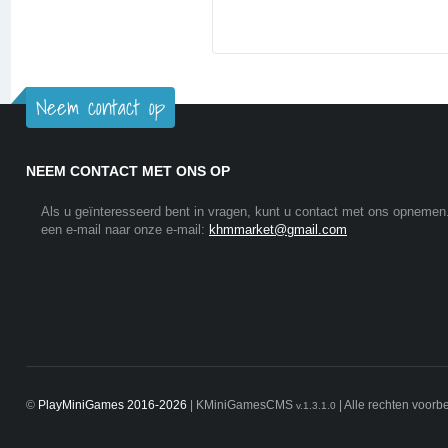
Neem contact op
NEEM CONTACT MET ONS OP
Als u geïnteresseerd bent in vragen, kunt u contact met ons opnemen
een e-mail naar onze e-mail:
khmmarket@gmail.com
©
PlayMiniGames 2016-2026
| KMiniGamesCMS
| Alle rechten voor
v.1.3.1.0