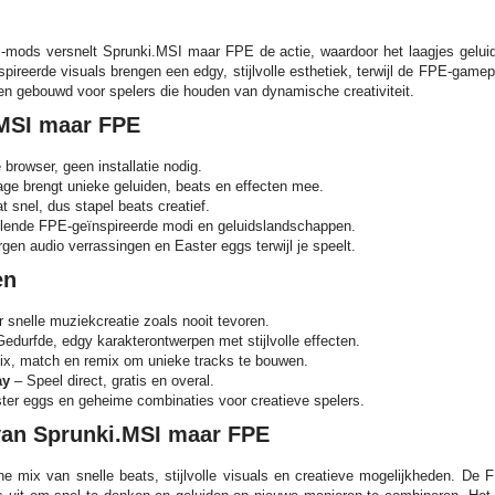
unki-mods versnelt Sprunki.MSI maar FPE de actie, waardoor het laagjes gelui
ireerde visuals brengen een edgy, stijlvolle esthetiek, terwijl de FPE-game
 en gebouwd voor spelers die houden van dynamische creativiteit.
.MSI maar FPE
e browser, geen installatie nodig.
ge brengt unieke geluiden, beats en effecten mee.
t snel, dus stapel beats creatief.
llende FPE-geïnspireerde modi en geluidslandschappen.
en audio verrassingen en Easter eggs terwijl je speelt.
en
 snelle muziekcreatie zoals nooit tevoren.
edurfde, edgy karakterontwerpen met stijlvolle effecten.
x, match en remix om unieke tracks te bouwen.
ay
– Speel direct, gratis en overal.
ter eggs en geheime combinaties voor creatieve spelers.
an Sprunki.MSI maar FPE
e mix van snelle beats, stijlvolle visuals en creatieve mogelijkheden. De F