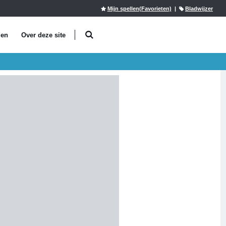
Mijn spellen(Favorieten)
|
Bladwijzer
len
Over deze site