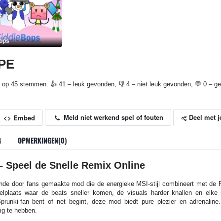
ops
FPE
 op 45 stemmen. 👍 41 – leuk gevonden, 👎 4 – niet leuk gevonden, 💬 0 – gep
Deel met j
Meld niet werkend spel of fouten
<> Embed
G
OPMERKINGEN(0)
 Speel de Snelle Remix Online
e door fans gemaakte mod die de energieke MSI-stijl combineert met de F
elplaats waar de beats sneller komen, de visuals harder knallen en elke
prunki-fan bent of net begint, deze mod biedt pure plezier en adrenaline.
g te hebben.