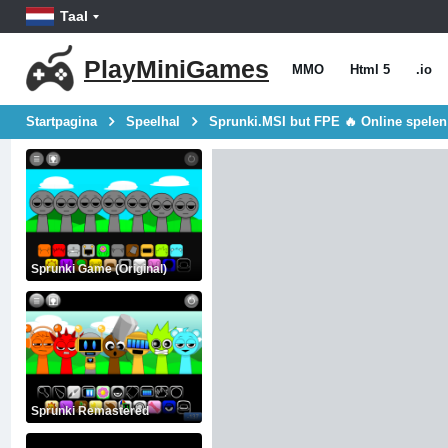
Taal
PlayMiniGames
MMO
Html 5
.io
Startpagina
Speelhal
Sprunki.MSI but FPE 🔥 Online spelen
Sprunki Game (Original)
Sprunki Remastered