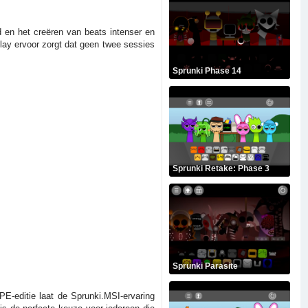
d en het creëren van beats intenser en
play ervoor zorgt dat geen twee sessies
Sprunki Phase 14
Sprunki Retake: Phase 3
Sprunki Parasite
PE-editie laat de Sprunki.MSI-ervaring