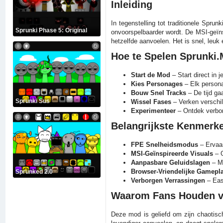
Inleiding
In tegenstelling tot traditionele Spr
Sprunki Phase 5: Original
onvoorspelbaarder wordt. De MSI-geïnsp
hetzelfde aanvoelen. Het is snel, leuk
Hoe te Spelen Sprunki
Start de Mod
– Start direct in j
Kies Personages
– Elk persona
Bouw Snel Tracks
– De tijd gaa
Sprunki Sus
Wissel Fases
– Verken verschi
Experimenteer
– Ontdek verborg
Belangrijkste Kenmerk
FPE Snelheidsmodus
– Ervaar
MSI-Geïnspireerde Visuals
– G
Aanpasbare Geluidslagen
– Mi
Browser-Vriendelijke Gamepl
Sprunked 2.0
Verborgen Verrassingen
– Eas
Waarom Fans Houden v
Deze mod is geliefd om zijn chaotisch