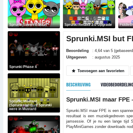
Sprunki Sinner Edition
Sprunki Retake 2.0 Upgrade
FiddleB
Sprunki.MSI but 
Beoordeling
: 4,64 van 5 (gebaseerd
Uitgegeven
: augustus 2025
Sprunki Phase 4
Toevoegen aan favorieten
BESCHRIJVING
VIDEOBEOORDELIN
Sprunki.MSI maar FPE –
Sprunki Mustard
(Sprunkstard) - If Sprunki
were in Mustard
Sprunki.MSI maar FPE is een spannend
resultaat is een muziekgedreven spe
jamsessie. Of je nu een lange tijd S
PlayMiniGames zonder downloads nodi