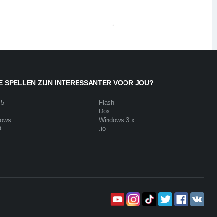
 SPELLEN ZIJN INTERESSANTER VOOR JOU?
 5
Flash
a
Dos
dows
Windows 3.x
O
.io