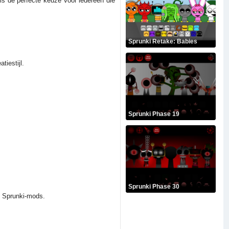
is de perfecte keuze voor iedereen die
Sprunki Retake: Babies
iestijl.
Sprunki Phase 19
Sprunki Phase 30
e Sprunki-mods.