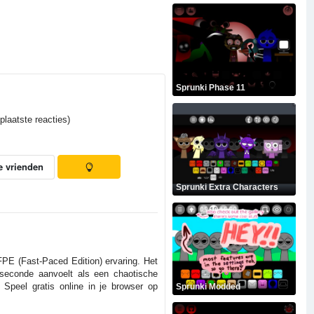
Sprunki Phase 11
laatste reacties)
e vrienden
Sprunki Extra Characters
PE (Fast-Paced Edition) ervaring. Het
 seconde aanvoelt als een chaotische
 Speel gratis online in je browser op
Sprunki Modded