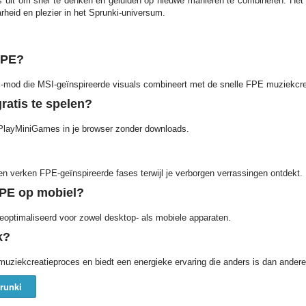
s uit om snel te denken en geluiden op nieuwe manieren te combineren. Het 
rheid en plezier in het Sprunki-universum.
FPE?
-mod die MSI-geïnspireerde visuals combineert met de snelle FPE muziekcreat
ratis te spelen?
p PlayMiniGames in je browser zonder downloads.
n verken FPE-geïnspireerde fases terwijl je verborgen verrassingen ontdekt.
FPE op mobiel?
geoptimaliseerd voor zowel desktop- als mobiele apparaten.
k?
uziekcreatieproces en biedt een energieke ervaring die anders is dan ander
runki