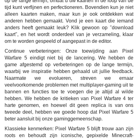
op de lange termijn, omdat u uw kaarten in de loop van de
tijd kunt verfijnen en perfectioneren. Bovendien kun je niet
alleen kaarten maken, maar kun je ook ontdekken wat
anderen hebben gemaakt. Vond je een kaart die iemand
anders heeft gemaakt leuk? Klik gewoon op "download
kaart", en het wordt onderdeel van je verzameling, klaar
om te worden gespeeld of aangepast in de editor.
Continue verbeteringen: Onze toewijding aan Pixel
Warfare 5 eindigt niet bij de lancering. We hebben de
game afgestemd op verbeteringen op de lange termijn,
waarbij we inspiratie hebben gehaald uit jullie feedback.
Naarmate we evolueren, streven we ernaar
veelvoorkomende problemen met multiplayer-gaming uit te
bannen en functies toe te voegen die je altijd al wilde
hebben. We hebben de kritieken van Pixel Warfare 4 ter
harte genomen, en hoewel dit geen replica is van ons
tweede deel, hebben we goede hoop dat Pixel Warfare 5
beter aansluit bij onze gaminggemeenschap.
Klassieke kenmerken: Pixel Warfare 5 blijft trouw aan zijn
roots en behoudt zijn iconische, gepixelde Minecraft-