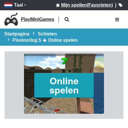
Taal
Mijn spellen(Favorieten)
|
PlayMiniGames
Startpagina
Schieten
Pixeloorlog 5 🔥 Online spelen
Online
spelen