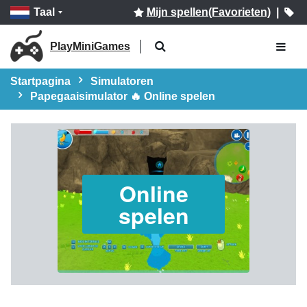
Taal
Mijn spellen(Favorieten)
|
PlayMiniGames
Startpagina
Simulatoren
Papegaaisimulator 🔥 Online spelen
Online
spelen