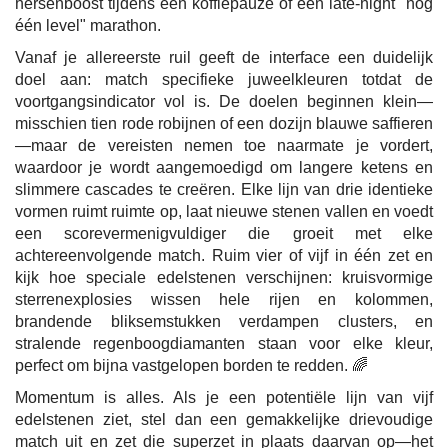
hersenboost tijdens een koffiepauze of een late-night "nog
één level" marathon.
Vanaf je allereerste ruil geeft de interface een duidelijk
doel aan: match specifieke juweelkleuren totdat de
voortgangsindicator vol is. De doelen beginnen klein—
misschien tien rode robijnen of een dozijn blauwe saffieren
—maar de vereisten nemen toe naarmate je vordert,
waardoor je wordt aangemoedigd om langere ketens en
slimmere cascades te creëren. Elke lijn van drie identieke
vormen ruimt ruimte op, laat nieuwe stenen vallen en voedt
een scorevermenigvuldiger die groeit met elke
achtereenvolgende match. Ruim vier of vijf in één zet en
kijk hoe speciale edelstenen verschijnen: kruisvormige
sterrenexplosies wissen hele rijen en kolommen,
brandende bliksemstukken verdampen clusters, en
stralende regenboogdiamanten staan voor elke kleur,
perfect om bijna vastgelopen borden te redden. 🌈
Momentum is alles. Als je een potentiële lijn van vijf
edelstenen ziet, stel dan een gemakkelijke drievoudige
match uit en zet die superzet in plaats daarvan op—het