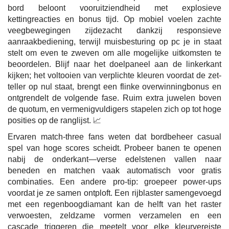
bord beloont vooruitziendheid met explosieve
kettingreacties en bonus tijd. Op mobiel voelen zachte
veegbewegingen zijdezacht dankzij responsieve
aanraakbediening, terwijl muisbesturing op pc je in staat
stelt om even te zweven om alle mogelijke uitkomsten te
beoordelen. Blijf naar het doelpaneel aan de linkerkant
kijken; het voltooien van verplichte kleuren voordat de zet-
teller op nul staat, brengt een flinke overwinningbonus en
ontgrendelt de volgende fase. Ruim extra juwelen boven
de quotum, en vermenigvuldigers stapelen zich op tot hoge
posities op de ranglijst. 📈
Ervaren match-three fans weten dat bordbeheer casual
spel van hoge scores scheidt. Probeer banen te openen
nabij de onderkant—verse edelstenen vallen naar
beneden en matchen vaak automatisch voor gratis
combinaties. Een andere pro-tip: groepeer power-ups
voordat je ze samen ontploft. Een rijblaster samengevoegd
met een regenboogdiamant kan de helft van het raster
verwoesten, zeldzame vormen verzamelen en een
cascade triggeren die meetelt voor elke kleurvereiste