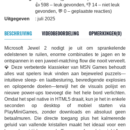
👍 598 – leuk gevonden, 👎 14 – niet leuk
gevonden, 💬 0 – geplaatste reacties)
Uitgegeven
: juli 2025
BESCHRIJVING
VIDEOBEOORDELING
OPMERKINGEN(0)
Microsoft Jewel 2 nodigt je uit om sprankelende
edelstenen te ruilen, enorme combinaties te jagen en te
ontspannen in een juweel-matching flow die nooit verveelt.
💎 Deze verbeterde klassieker van MSN Games behoudt
alles wat spelers leuk vinden aan bejeweled puzzels—
intuitieve sleep- en laatbesturing, bevredigende explosies
en oplopende doelen—terwijl het de visuals polijst en
nieuwe power-ups toevoegt die het hele bord verlichten.
Omdat het spel native in HTML5 draait, kun je het in enkele
seconden op desktop of mobiel starten via
PlayMiniGames, zonder downloads en absoluut geen
betaalmuren. Die directe toegang plus het kalmerende
geluid van vallende kristallen maakt het ideaal voor een