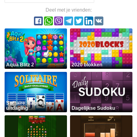
Deel met je vrienden:
Aqua Blitz 2
2020 blokken
Solitaire: dagelijkse
uitdaging
Dagelijkse Sudoku