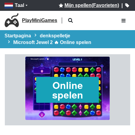
Taal
Mijn spellen(Favorieten)
|
PlayMiniGames
Startpagina
denkspelletje
Microsoft Jewel 2 🔥 Online spelen
Online
spelen