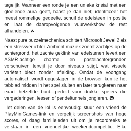
tegelijk. Wanneer een ronde je een unieke kristal met een
gloeiende aura geeft, haast je dan niet; identificeer het
meest rommelige gedeelte, schuif de edelsteen in positie
en laat de daaropvolgende vuurwerkshow de rest
afhandelen. 🔥
Naast pure puzzelmechanica schittert Microsoft Jewel 2 als
een stressverlichter. Ambient muziek zoemt zachtjes op de
achtergrond, het zachte geklink van edelstenen levert een
ASMR-achtige charme, en pastelachtergronden
verschuiven terwijl je door niveaus stijgt, wat visuele
variëteit biedt zonder afleiding. Omdat de voortgang
automatisch wordt opgeslagen in de browser, kun je het
tabblad midden in het spel sluiten en later terugkeren naar
exact hetzelfde bord—perfect voor drukke spelers die
vergaderingen, lessen of pendeltunnels jongleren. 🚇
Het delen van de lol is eenvoudig: stuur een vriend de
PlayMiniGames-link en vergelijk screenshots van hoge
scores, of daag familieleden uit om je recordreeks te
verslaan in een vriendelijke weekendcompetitie. Elke