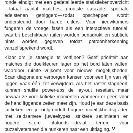
ronde eindigt met een gedetailleerde statistiekenoverzicht
—totaal aantal matches, grootste cascade, speciale
edelstenen getriggerd—zodat opscheppen wordt
ondersteund door harde cijfers. Voor nieuwkomers
fungeren de vroege fasen als een interactieve tutorial,
waarbij beschikbare ruilen worden benadrukt en subtiele
hints worden gegeven totdat patroonherkenning
vanzelfsprekend wordt.
Klaar om je strategie te verfijnen? Geef prioriteit aan
matches die doelkleuren lager op het bord laten vallen,
waardoor ruimte vrijkomt voor nieuwe mogelijkheden.
Scan diagonalen; verborgen kansen voor een lijn van vijf
liggen vaak één zet verwijderd. Als het raster stagneert,
kunnen shuffle power-ups de lay-out resetten, maar
bewaar ze voor kritieke momenten wanneer er geen voor
de hand liggende zetten meer zijn. Houd je aan deze basis
tactieken en je ontgrendelt hogere moeilijkheidsgraden
met zeldzamere juweeltypes, striktere zetlimieten en
hogere score plafonds—ideaal terrein voor
puzzelveteranen die hunkeren naar een uitdaging. 🏅