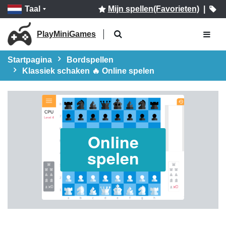
Taal
Mijn spellen(Favorieten)
|
PlayMiniGames
Startpagina
Bordspellen
Klassiek schaken 🔥 Online spelen
Online
spelen