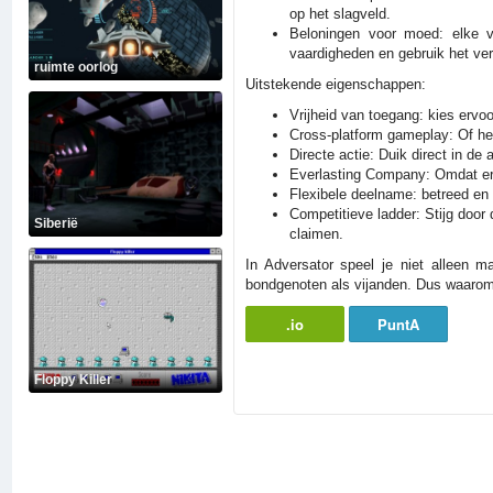
op het slagveld.
Beloningen voor moed: elke ve
vaardigheden en gebruik het ve
ruimte oorlog
Uitstekende eigenschappen:
Vrijheid van toegang: kies ervoo
Cross-platform gameplay: Of het
Directe actie: Duik direct in de
Everlasting Company: Omdat er 
Flexibele deelname: betreed en 
Competitieve ladder: Stijg doo
Siberië
claimen.
In Adversator speel je niet alleen 
bondgenoten als vijanden. Dus waarom
.io
PuntA
Floppy Killer