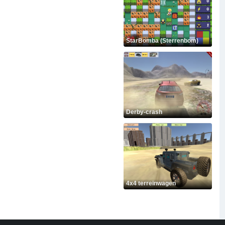
StarBomba (Sterrenbom)
Derby-crash
4x4 terreinwagen