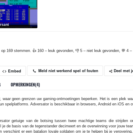
sant
 op 169 stemmen. 👍 160 – leuk gevonden, 👎 5 – niet leuk gevonden, 💬 4 – 
Deel met j
Meld niet werkend spel of fouten
<> Embed
G
OPMERKINGEN(4)
r, waar geen grenzen uw gaming-ontmoetingen beperken. Het is een plek waa
 spelplatforms. Adversator is beschikbaar in browsers, Android en iOS en ov
sator getuige van de botsing tussen twee machtige teams die strijden o
jl je de basis van de tegenstander decimeert en de overwinning voor jouw team
verschijnt er een bataljon loyale soldaten om je te helpen bij je verovering,