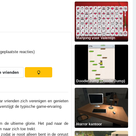
Mahjong voor Valentijn
geplaatste reacties)
e vrienden
Doodle Jump (Doodle Jump)
r vrienden zich verenigen en genieten
erstijgt de typische game-ervaring.
m de ultieme glorie. Het pad naar de
Horror kantoor
 naar zich toe trekt.
 zodat je nooit alleen bent in de onrust