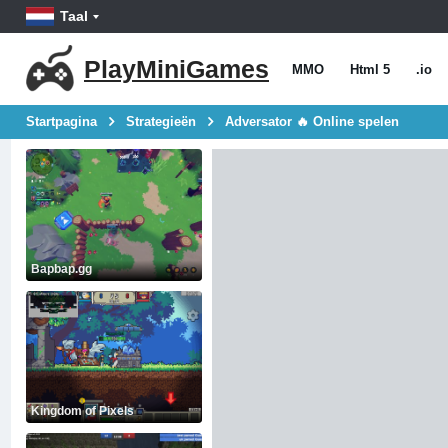
Taal
PlayMiniGames
MMO
Html 5
.io
Startpagina
Strategieën
Adversator 🔥 Online spelen
Bapbap.gg
Kingdom of Pixels